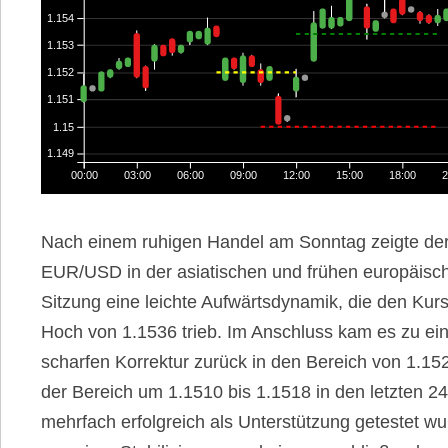
1.154
1.153
1.152
1.151
1.15
1.149
00:00
03:00
06:00
09:00
12:00
15:00
18:00
2
Nach einem ruhigen Handel am Sonntag zeigte de
EUR/USD in der asiatischen und frühen europäisc
Sitzung eine leichte Aufwärtsdynamik, die den Kurs
Hoch von 1.1536 trieb. Im Anschluss kam es zu ei
scharfen Korrektur zurück in den Bereich von 1.15
der Bereich um 1.1510 bis 1.1518 in den letzten 2
mehrfach erfolgreich als Unterstützung getestet wur