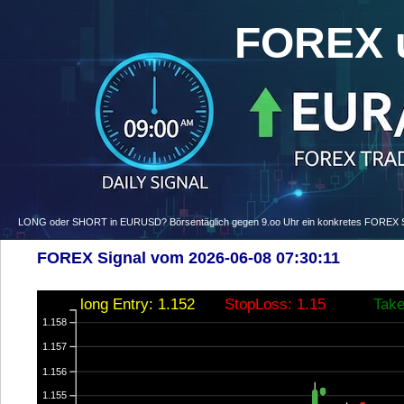
FOREX 
LONG oder SHORT in EURUSD? Börsentäglich gegen 9.oo Uhr ein konkretes FOREX Signa
FOREX Signal vom 2026-06-08 07:30:11
long Entry: 1.152
StopLoss: 1.15
Take
1.158
1.157
1.156
1.155