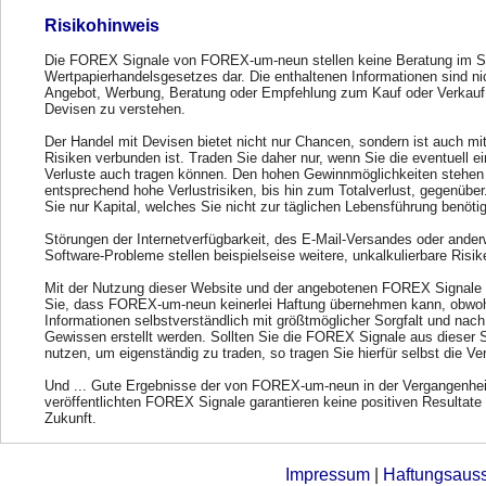
Risikohinweis
Die FOREX Signale von FOREX-um-neun stellen keine Beratung im S
Wertpapierhandelsgesetzes dar. Die enthaltenen Informationen sind ni
Angebot, Werbung, Beratung oder Empfehlung zum Kauf oder Verkauf
Devisen zu verstehen.
Der Handel mit Devisen bietet nicht nur Chancen, sondern ist auch mi
Risiken verbunden ist. Traden Sie daher nur, wenn Sie die eventuell e
Verluste auch tragen können. Den hohen Gewinnmöglichkeiten stehen
entsprechend hohe Verlustrisiken, bis hin zum Totalverlust, gegenübe
Sie nur Kapital, welches Sie nicht zur täglichen Lebensführung benöti
Störungen der Internetverfügbarkeit, des E-Mail-Versandes oder ander
Software-Probleme stellen beispielseise weitere, unkalkulierbare Risik
Mit der Nutzung dieser Website und der angebotenen FOREX Signale 
Sie, dass FOREX-um-neun keinerlei Haftung übernehmen kann, obwohl
Informationen selbstverständlich mit größtmöglicher Sorgfalt und nac
Gewissen erstellt werden. Sollten Sie die FOREX Signale aus dieser 
nutzen, um eigenständig zu traden, so tragen Sie hierfür selbst die Ve
Und ... Gute Ergebnisse der von FOREX-um-neun in der Vergangenhei
veröffentlichten FOREX Signale garantieren keine positiven Resultate 
Zukunft.
Impressum
|
Haftungsaus