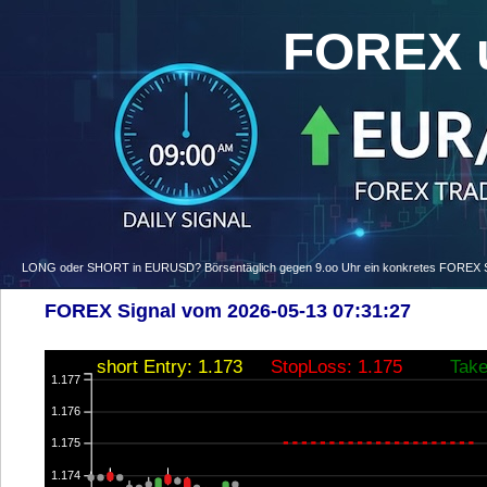
FOREX 
LONG oder SHORT in EURUSD? Börsentäglich gegen 9.oo Uhr ein konkretes FOREX Signa
FOREX Signal vom 2026-05-13 07:31:27
short Entry: 1.173
StopLoss: 1.175
Take
1.177
1.176
1.175
1.174