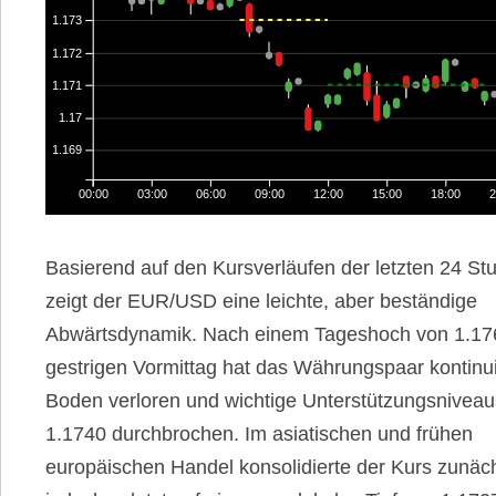
1.173
1.172
1.171
1.17
1.169
00:00
03:00
06:00
09:00
12:00
15:00
18:00
2
Basierend auf den Kursverläufen der letzten 24 St
zeigt der EUR/USD eine leichte, aber beständige
Abwärtsdynamik. Nach einem Tageshoch von 1.1
gestrigen Vormittag hat das Währungspaar kontinui
Boden verloren und wichtige Unterstützungsniveau
1.1740 durchbrochen. Im asiatischen und frühen
europäischen Handel konsolidierte der Kurs zunächs