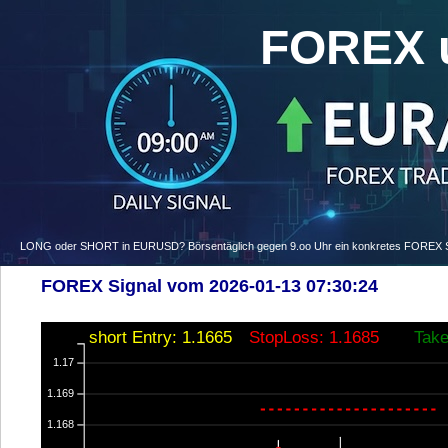
FOREX 
LONG oder SHORT in EURUSD? Börsentäglich gegen 9.oo Uhr ein konkretes FOREX Signa
FOREX Signal vom 2026-01-13 07:30:24
short Entry: 1.1665
StopLoss: 1.1685
Take
1.17
1.169
1.168