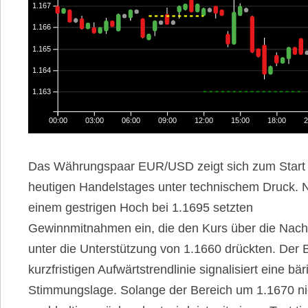
1.167
1.166
1.165
1.164
1.163
00:00
03:00
06:00
09:00
12:00
15:00
18:00
2
Das Währungspaar EUR/USD zeigt sich zum Start
heutigen Handelstages unter technischem Druck. 
einem gestrigen Hoch bei 1.1695 setzten
Gewinnmitnahmen ein, die den Kurs über die Nach
unter die Unterstützung von 1.1660 drückten. Der 
kurzfristigen Aufwärtstrendlinie signalisiert eine bä
Stimmungslage. Solange der Bereich um 1.1670 ni