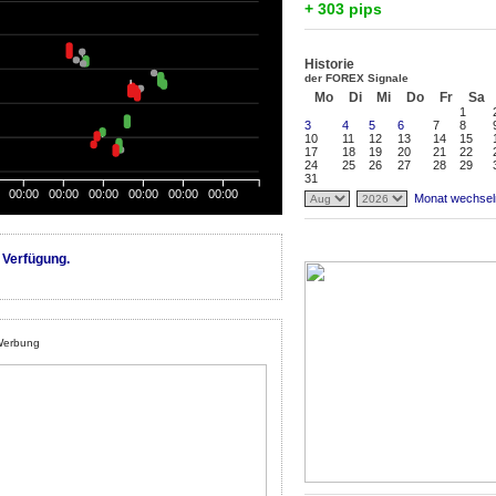
+ 303 pips
Historie
der FOREX Signale
Mo
Di
Mi
Do
Fr
Sa
1
3
4
5
6
7
8
10
11
12
13
14
15
17
18
19
20
21
22
24
25
26
27
28
29
31
00:00
00:00
00:00
00:00
00:00
00:00
Monat wechsel
 Verfügung.
erbung