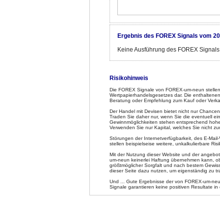
Ergebnis des FOREX Signals vom 20
Keine Ausführung des FOREX Signals
Risikohinweis
Die FOREX Signale von FOREX-um-neun stellen 
Wertpapierhandelsgesetzes dar. Die enthaltenen
Beratung oder Empfehlung zum Kauf oder Verka
Der Handel mit Devisen bietet nicht nur Chancen
Traden Sie daher nur, wenn Sie die eventuell e
Gewinnmöglichkeiten stehen entsprechend hohe Ve
Verwenden Sie nur Kapital, welches Sie nicht z
Störungen der Internetverfügbarkeit, des E-Mai
stellen beispielseise weitere, unkalkulierbare Risi
Mit der Nutzung dieser Website und der angeb
um-neun keinerlei Haftung übernehmen kann, obw
größtmöglicher Sorgfalt und nach bestem Gewiss
dieser Seite dazu nutzen, um eigenständig zu tra
Und ... Gute Ergebnisse der von FOREX-um-neun
Signale garantieren keine positiven Resultate in 