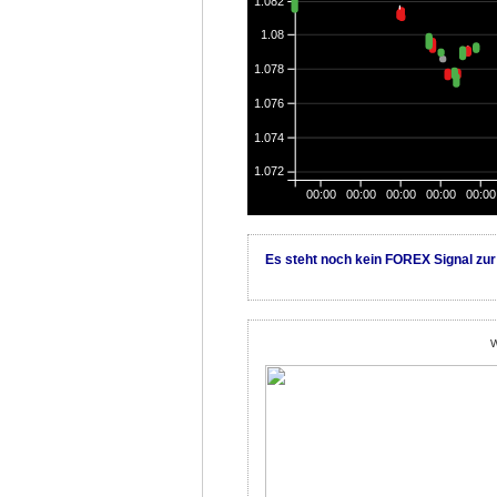
1.082
1.08
1.078
1.076
1.074
1.072
00:00
00:00
00:00
00:00
00:00
Es steht noch kein FOREX Signal zur
W