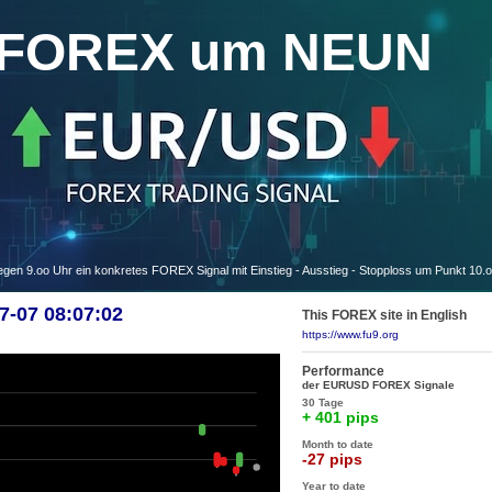
FOREX um NEUN
 9.oo Uhr ein konkretes FOREX Signal mit Einstieg - Ausstieg - Stopploss um Punkt 10.
-07 08:07:02
This FOREX site in English
https://www.fu9.org
Performance
der EURUSD FOREX Signale
30 Tage
+ 401 pips
Month to date
-27 pips
Year to date