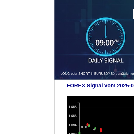
LONG oder SHORT in EURUSD? Börsentäglich gegen
FOREX Signal vom 2025-07
1.088
1.086
1.084