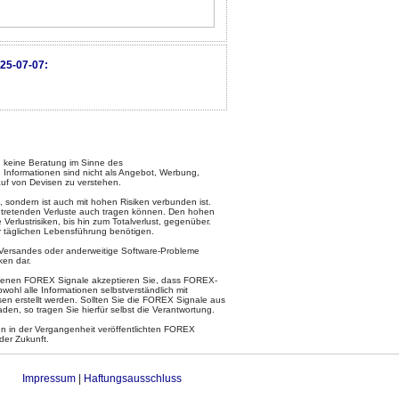
25-07-07:
keine Beratung im Sinne des
 Informationen sind nicht als Angebot, Werbung,
uf von Devisen zu verstehen.
, sondern ist auch mit hohen Risiken verbunden ist.
intretenden Verluste auch tragen können. Den hohen
rlustrisiken, bis hin zum Totalverlust, gegenüber.
ur täglichen Lebensführung benötigen.
l-Versandes oder anderweitige Software-Probleme
ken dar.
otenen FOREX Signale akzeptieren Sie, dass FOREX-
ohl alle Informationen selbstverständlich mit
en erstellt werden. Sollten Sie die FOREX Signale aus
den, so tragen Sie hierfür selbst die Verantwortung.
 in der Vergangenheit veröffentlichten FOREX
der Zukunft.
Impressum
|
Haftungsausschluss