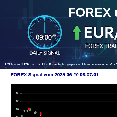
FOREX 
LONG oder SHORT in EURUSD? Börsentäglich gegen 9.oo Uhr ein konkretes FOREX Signa
FOREX Signal vom 2025-06-20 08:07:01
1.088
1.086
1.084