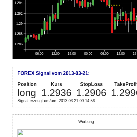
1.294
1.292
1.29
1.288
1.286
06:00
12:00
18:00
00:00
06:00
12:00
18
FOREX Signal vom 2013-03-21:
Position
Kurs
StopLoss
TakeProfi
long
1.2936
1.2906
1.299
Signal erzeugt am/um: 2013-03-21 09:14:56
Werbung