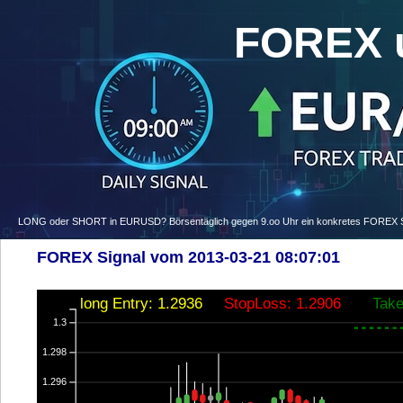
FOREX 
LONG oder SHORT in EURUSD? Börsentäglich gegen 9.oo Uhr ein konkretes FOREX Signa
FOREX Signal vom 2013-03-21 08:07:01
long Entry: 1.2936
StopLoss: 1.2906
Take
1.3
1.298
1.296