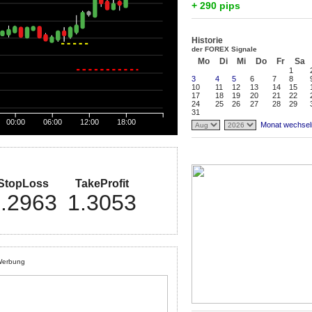
+ 290 pips
Historie
der FOREX Signale
Mo
Di
Mi
Do
Fr
Sa
1
3
4
5
6
7
8
10
11
12
13
14
15
17
18
19
20
21
22
24
25
26
27
28
29
31
00:00
06:00
12:00
18:00
Monat wechsel
StopLoss
TakeProfit
.2963
1.3053
erbung