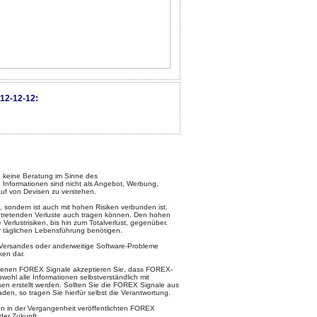
12-12-12:
keine Beratung im Sinne des
 Informationen sind nicht als Angebot, Werbung,
uf von Devisen zu verstehen.
, sondern ist auch mit hohen Risiken verbunden ist.
intretenden Verluste auch tragen können. Den hohen
rlustrisiken, bis hin zum Totalverlust, gegenüber.
ur täglichen Lebensführung benötigen.
l-Versandes oder anderweitige Software-Probleme
ken dar.
otenen FOREX Signale akzeptieren Sie, dass FOREX-
ohl alle Informationen selbstverständlich mit
en erstellt werden. Sollten Sie die FOREX Signale aus
den, so tragen Sie hierfür selbst die Verantwortung.
 in der Vergangenheit veröffentlichten FOREX
der Zukunft.