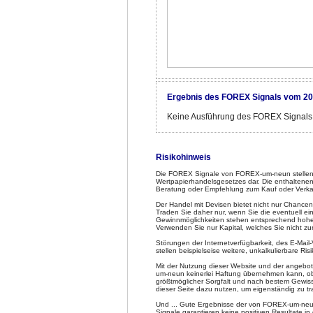
Ergebnis des FOREX Signals vom 20
Keine Ausführung des FOREX Signals
Risikohinweis
Die FOREX Signale von FOREX-um-neun stellen 
Wertpapierhandelsgesetzes dar. Die enthaltenen
Beratung oder Empfehlung zum Kauf oder Verka
Der Handel mit Devisen bietet nicht nur Chancen
Traden Sie daher nur, wenn Sie die eventuell e
Gewinnmöglichkeiten stehen entsprechend hohe Ve
Verwenden Sie nur Kapital, welches Sie nicht z
Störungen der Internetverfügbarkeit, des E-Mai
stellen beispielseise weitere, unkalkulierbare Risi
Mit der Nutzung dieser Website und der angeb
um-neun keinerlei Haftung übernehmen kann, obw
größtmöglicher Sorgfalt und nach bestem Gewiss
dieser Seite dazu nutzen, um eigenständig zu tra
Und ... Gute Ergebnisse der von FOREX-um-neun
Signale garantieren keine positiven Resultate in 