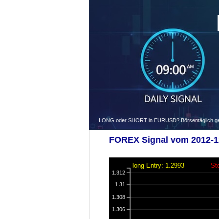
LONG oder SHORT in EURUSD? Börsentäglich gegen
FOREX Signal vom 2012-12
long Entry: 1.2993
St
1.312
1.31
1.308
1.306