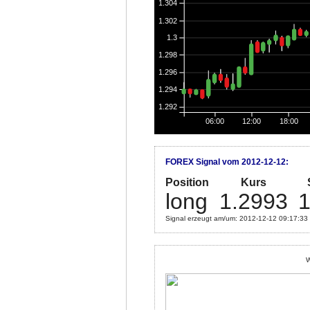
1.304
1.302
1.3
1.298
1.296
1.294
1.292
06:00
12:00
18:00
FOREX Signal vom 2012-12-12:
Position
Kurs
long
1.2993
1
Signal erzeugt am/um: 2012-12-12 09:17:33
W