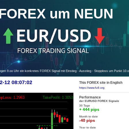
FOREX um NEUN
 9.oo Uhr ein konkretes FOREX Signal mit Einstieg - Ausstieg - Stopploss um Punkt 10.
-12 08:07:02
This FOREX site in English
https://www.fu9.org
Performance
opLoss: 1.2963
TakeProfit: 1.3053
der EURUSD FOREX Signale
30 Tage
+ 444 pips
Month to date
-40 pips
Year to date