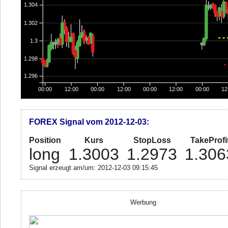
1.304
1.302
1.3
1.298
1.296
00:00
12:00
00:00
12:00
00:00
12:00
00:00
12
FOREX Signal vom 2012-12-03:
Position
Kurs
StopLoss
TakeProfi
long
1.3003
1.2973
1.306
Signal erzeugt am/um: 2012-12-03 09:15:45
Werbung