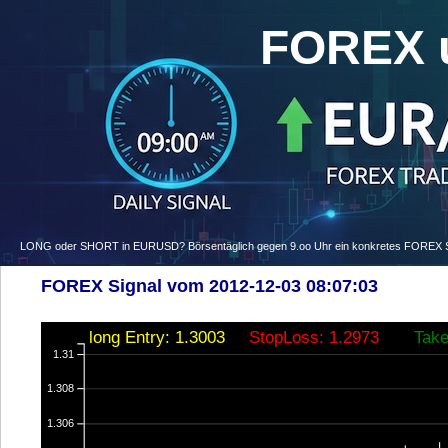
FOREX 
LONG oder SHORT in EURUSD? Börsentäglich gegen 9.oo Uhr ein konkretes FOREX Signa
FOREX Signal vom 2012-12-03 08:07:03
long Entry: 1.3003
StopLoss: 1.2973
Take
1.31
1.308
1.306