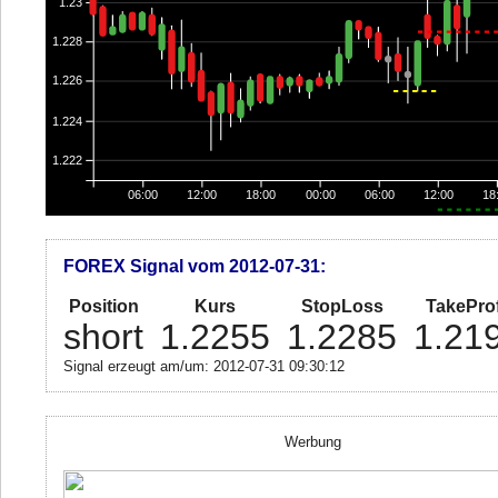
1.23
1.228
1.226
1.224
1.222
06:00
12:00
18:00
00:00
06:00
12:00
18
FOREX Signal vom 2012-07-31:
Position
Kurs
StopLoss
TakeProf
short
1.2255
1.2285
1.21
Signal erzeugt am/um: 2012-07-31 09:30:12
Werbung