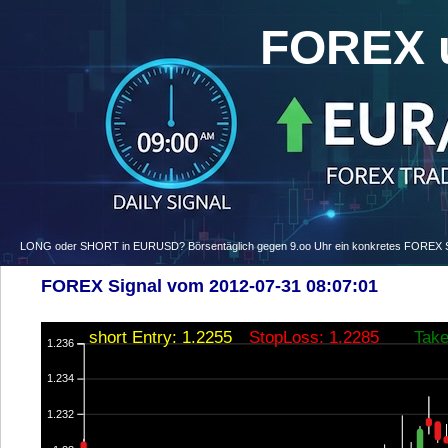
FOREX 
LONG oder SHORT in EURUSD? Börsentäglich gegen 9.oo Uhr ein konkretes FOREX Signa
FOREX Signal vom 2012-07-31 08:07:01
short Entry: 1.2255
StopLoss: 1.2285
Take
1.236
1.234
1.232