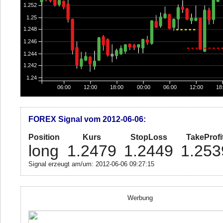
1.252
1.25
1.248
1.246
1.244
1.242
1.24
06:00
12:00
18:00
00:00
06:00
12:00
18
FOREX Signal vom 2012-06-06:
Position
Kurs
StopLoss
TakeProfi
long
1.2479
1.2449
1.253
Signal erzeugt am/um: 2012-06-06 09:27:15
Werbung