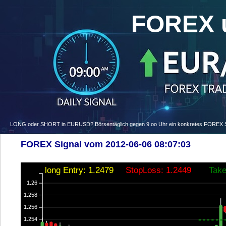
FOREX 
LONG oder SHORT in EURUSD? Börsentäglich gegen 9.oo Uhr ein konkretes FOREX Signa
FOREX Signal vom 2012-06-06 08:07:03
long Entry: 1.2479
StopLoss: 1.2449
Take
1.26
1.258
1.256
1.254