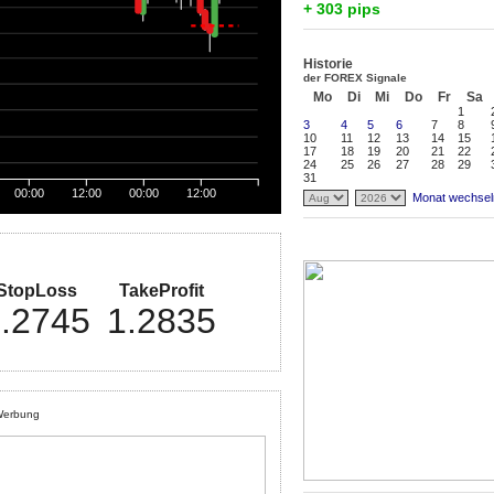
+ 303 pips
Historie
der FOREX Signale
Mo
Di
Mi
Do
Fr
Sa
1
3
4
5
6
7
8
10
11
12
13
14
15
17
18
19
20
21
22
24
25
26
27
28
29
31
00:00
12:00
00:00
12:00
Monat wechsel
StopLoss
TakeProfit
.2745
1.2835
erbung