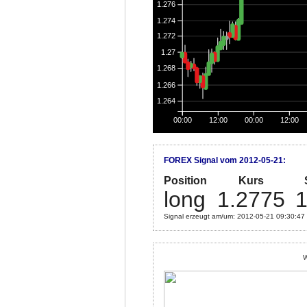
1.276
1.274
1.272
1.27
1.268
1.266
1.264
00:00
12:00
00:00
12:00
FOREX Signal vom 2012-05-21:
Position
Kurs
long
1.2775
1
Signal erzeugt am/um: 2012-05-21 09:30:47
W