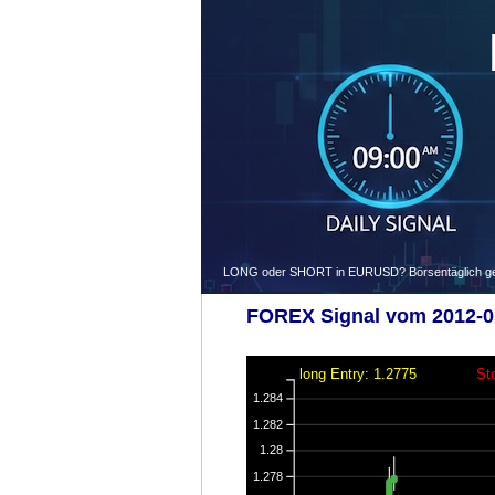
LONG oder SHORT in EURUSD? Börsentäglich gegen
FOREX Signal vom 2012-05
long Entry: 1.2775
St
1.284
1.282
1.28
1.278