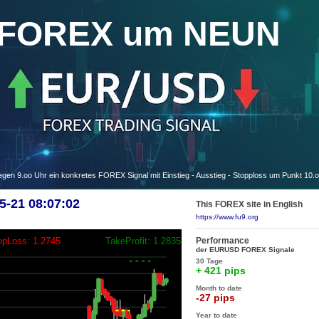
FOREX um NEUN
 9.oo Uhr ein konkretes FOREX Signal mit Einstieg - Ausstieg - Stopploss um Punkt 10.
-21 08:07:02
This FOREX site in English
https://www.fu9.org
Performance
opLoss: 1.2745
TakeProfit: 1.2835
der EURUSD FOREX Signale
30 Tage
+ 421 pips
Month to date
-27 pips
Year to date