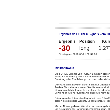
Ergebnis des FOREX Signals vom 20
Ergebnis
Position
Kur
-30
long
1.27
Einstieg am 2012-05-21 09:32:00
Risikohinweis
Die FOREX Signale von FOREX-um-neun stellen 
Wertpapierhandelsgesetzes dar. Die enthaltenen
Beratung oder Empfehlung zum Kauf oder Verka
Der Handel mit Devisen bietet nicht nur Chancen
Traden Sie daher nur, wenn Sie die eventuell e
Gewinnmöglichkeiten stehen entsprechend hohe Ve
Verwenden Sie nur Kapital, welches Sie nicht z
Störungen der Internetverfügbarkeit, des E-Mai
stellen beispielseise weitere, unkalkulierbare Risi
Mit der Nutzung dieser Website und der angeb
um-neun keinerlei Haftung übernehmen kann, obw