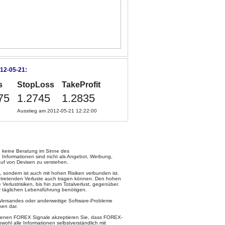
12-05-21:
s
StopLoss
TakeProfit
75
1.2745
1.2835
Ausstieg am 2012-05-21 12:22:00
keine Beratung im Sinne des
 Informationen sind nicht als Angebot, Werbung,
uf von Devisen zu verstehen.
, sondern ist auch mit hohen Risiken verbunden ist.
intretenden Verluste auch tragen können. Den hohen
rlustrisiken, bis hin zum Totalverlust, gegenüber.
ur täglichen Lebensführung benötigen.
l-Versandes oder anderweitige Software-Probleme
ken dar.
otenen FOREX Signale akzeptieren Sie, dass FOREX-
ohl alle Informationen selbstverständlich mit