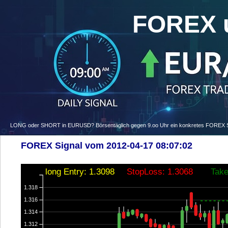
FOREX 
LONG oder SHORT in EURUSD? Börsentäglich gegen 9.oo Uhr ein konkretes FOREX Signa
FOREX Signal vom 2012-04-17 08:07:02
long Entry: 1.3098
StopLoss: 1.3068
Take
1.318
1.316
1.314
1.312