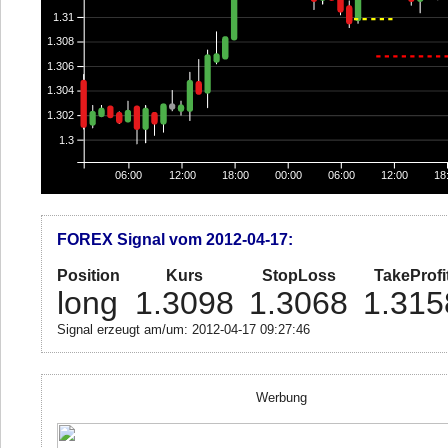
1.31
1.308
1.306
1.304
1.302
1.3
06:00
12:00
18:00
00:00
06:00
12:00
18
FOREX Signal vom 2012-04-17:
Position
Kurs
StopLoss
TakeProfi
long
1.3098
1.3068
1.315
Signal erzeugt am/um: 2012-04-17 09:27:46
Werbung