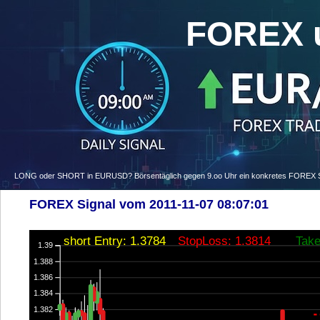
FOREX 
LONG oder SHORT in EURUSD? Börsentäglich gegen 9.oo Uhr ein konkretes FOREX Signa
FOREX Signal vom 2011-11-07 08:07:01
short Entry: 1.3784
StopLoss: 1.3814
Take
1.39
1.388
1.386
1.384
1.382