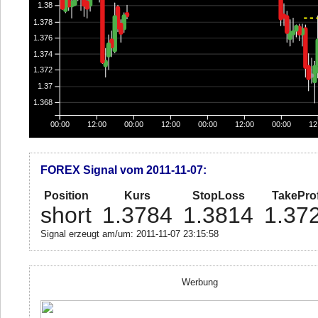
1.38
1.378
1.376
1.374
1.372
1.37
1.368
00:00
12:00
00:00
12:00
00:00
12:00
00:00
12
FOREX Signal vom 2011-11-07:
Position
Kurs
StopLoss
TakeProf
short
1.3784
1.3814
1.37
Signal erzeugt am/um: 2011-11-07 23:15:58
Werbung