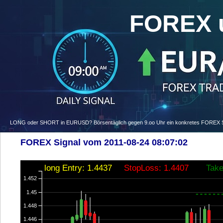
FOREX 
LONG oder SHORT in EURUSD? Börsentäglich gegen 9.oo Uhr ein konkretes FOREX Signa
FOREX Signal vom 2011-08-24 08:07:02
long Entry: 1.4437
StopLoss: 1.4407
Take
1.452
1.45
1.448
1.446