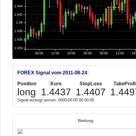
1.444
1.442
1.44
1.438
1.436
1.434
06:00
12:00
18:00
00:00
06:00
12:00
18
FOREX Signal vom 2011-08-24:
Position
Kurs
StopLoss
TakeProfi
long
1.4437
1.4407
1.449
Signal erzeugt am/um: 0000-00-00 00:00:00
Werbung