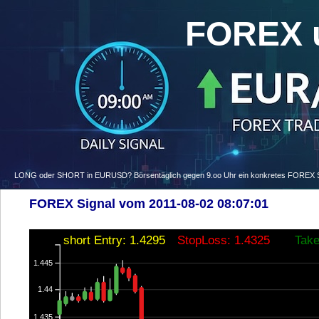
FOREX 
LONG oder SHORT in EURUSD? Börsentäglich gegen 9.oo Uhr ein konkretes FOREX Signa
FOREX Signal vom 2011-08-02 08:07:01
short Entry: 1.4295
StopLoss: 1.4325
Take
1.445
1.44
1.435