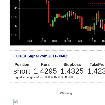
1.43
1.425
1.42
1.415
06:00
12:00
18:00
00:00
06:00
12:00
18
FOREX Signal vom 2011-08-02:
Position
Kurs
StopLoss
TakeProf
short
1.4295
1.4325
1.42
Signal erzeugt am/um: 0000-00-00 00:00:00
Werbung