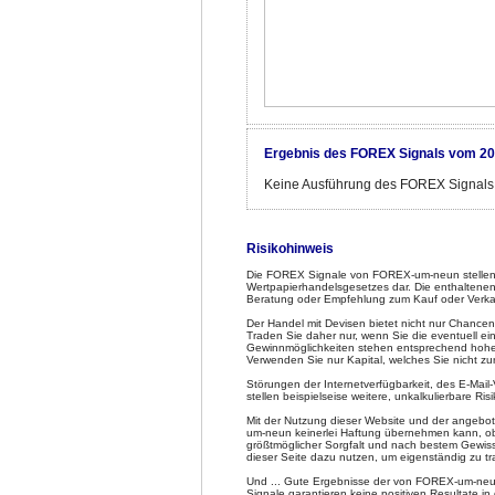
Ergebnis des FOREX Signals vom 20
Keine Ausführung des FOREX Signals
Risikohinweis
Die FOREX Signale von FOREX-um-neun stellen 
Wertpapierhandelsgesetzes dar. Die enthaltenen
Beratung oder Empfehlung zum Kauf oder Verka
Der Handel mit Devisen bietet nicht nur Chancen
Traden Sie daher nur, wenn Sie die eventuell e
Gewinnmöglichkeiten stehen entsprechend hohe Ve
Verwenden Sie nur Kapital, welches Sie nicht z
Störungen der Internetverfügbarkeit, des E-Mai
stellen beispielseise weitere, unkalkulierbare Risi
Mit der Nutzung dieser Website und der angeb
um-neun keinerlei Haftung übernehmen kann, obw
größtmöglicher Sorgfalt und nach bestem Gewiss
dieser Seite dazu nutzen, um eigenständig zu tra
Und ... Gute Ergebnisse der von FOREX-um-neun
Signale garantieren keine positiven Resultate in 