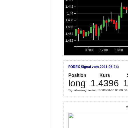
1.442
1.44
1.438
1.436
1.434
1.432
06:00
12:00
18:00
FOREX Signal vom 2011-06-14:
Position
Kurs
long
1.4396
1
Signal erzeugt am/um: 0000-00-00 00:00:00
W