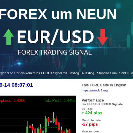
FOREX um NEUN
 9.oo Uhr ein konkretes FOREX Signal mit Einstieg - Ausstieg - Stopploss um Punkt 10.
-14 08:07:01
This FOREX site in English
https://www.fu9.org
Performance
opLoss: 1.4366
TakeProfit: 1.4456
der EURUSD FOREX Signale
30 Tage
+ 424 pips
Month to date
-27 pips
Year to date