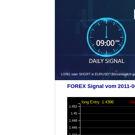
LONG oder SHORT in EURUSD? Börsentäglich gegen
FOREX Signal vom 2011-06
long Entry: 1.4396
St
1.452
1.45
1.448
1.446
1.444