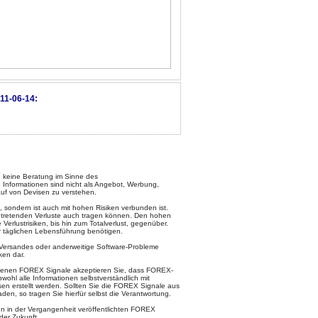
11-06-14:
keine Beratung im Sinne des
 Informationen sind nicht als Angebot, Werbung,
uf von Devisen zu verstehen.
, sondern ist auch mit hohen Risiken verbunden ist.
intretenden Verluste auch tragen können. Den hohen
rlustrisiken, bis hin zum Totalverlust, gegenüber.
ur täglichen Lebensführung benötigen.
l-Versandes oder anderweitige Software-Probleme
ken dar.
otenen FOREX Signale akzeptieren Sie, dass FOREX-
ohl alle Informationen selbstverständlich mit
en erstellt werden. Sollten Sie die FOREX Signale aus
den, so tragen Sie hierfür selbst die Verantwortung.
 in der Vergangenheit veröffentlichten FOREX
der Zukunft.