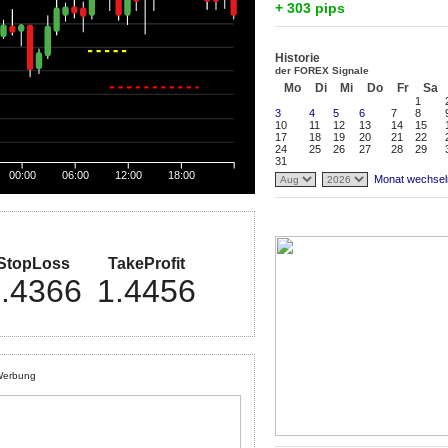
+ 303 pips
Historie
der FOREX Signale
Mo
Di
Mi
Do
Fr
Sa
1
3
4
5
6
7
8
10
11
12
13
14
15
17
18
19
20
21
22
24
25
26
27
28
29
31
00:00
06:00
12:00
18:00
Monat wechsel
StopLoss
TakeProfit
.4366
1.4456
erbung