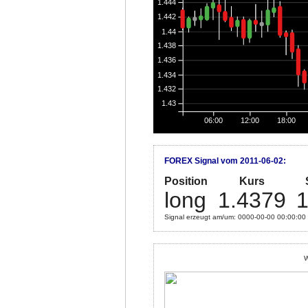
1.444
1.442
1.44
1.438
1.436
1.434
1.432
1.43
06:00
12:00
18:00
FOREX Signal vom 2011-06-02:
Position
Kurs
long
1.4379
1
Signal erzeugt am/um: 0000-00-00 00:00:00
W