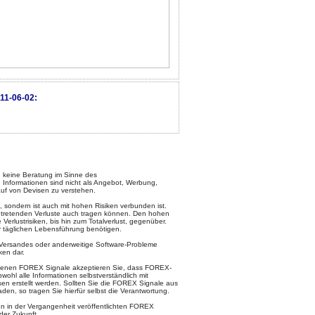
11-06-02:
keine Beratung im Sinne des
 Informationen sind nicht als Angebot, Werbung,
uf von Devisen zu verstehen.
, sondern ist auch mit hohen Risiken verbunden ist.
intretenden Verluste auch tragen können. Den hohen
rlustrisiken, bis hin zum Totalverlust, gegenüber.
ur täglichen Lebensführung benötigen.
l-Versandes oder anderweitige Software-Probleme
ken dar.
otenen FOREX Signale akzeptieren Sie, dass FOREX-
ohl alle Informationen selbstverständlich mit
en erstellt werden. Sollten Sie die FOREX Signale aus
den, so tragen Sie hierfür selbst die Verantwortung.
 in der Vergangenheit veröffentlichten FOREX
der Zukunft.