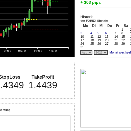
+ 303 pips
Historie
der FOREX Signale
Mo
Di
Mi
Do
Fr
Sa
1
3
4
5
6
7
8
10
11
12
13
14
15
17
18
19
20
21
22
24
25
26
27
28
29
31
00:00
06:00
12:00
18:00
Monat wechsel
StopLoss
TakeProfit
.4349
1.4439
erbung