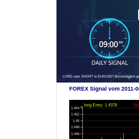
LONG oder SHORT in EURUSD? Börsentäglich gegen
FOREX Signal vom 2011-06
long Entry: 1.4379
St
1.454
1.452
1.45
1.448
1.446