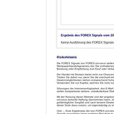
Ergebnis des FOREX Signals vom 20
Keine Ausführung des FOREX Signals
Risikohinweis
Die FOREX Signale von FOREX-um-neun stellen 
Wertpapierhandelsgesetzes dar. Die enthaltenen
Beratung oder Empfehlung zum Kauf oder Verka
Der Handel mit Devisen bietet nicht nur Chancen
Traden Sie daher nur, wenn Sie die eventuell e
Gewinnmöglichkeiten stehen entsprechend hohe Ve
Verwenden Sie nur Kapital, welches Sie nicht z
Störungen der Internetverfügbarkeit, des E-Mai
stellen beispielseise weitere, unkalkulierbare Risi
Mit der Nutzung dieser Website und der angeb
um-neun keinerlei Haftung übernehmen kann, obw
größtmöglicher Sorgfalt und nach bestem Gewiss
dieser Seite dazu nutzen, um eigenständig zu tra
Und ... Gute Ergebnisse der von FOREX-um-neun
Signale garantieren keine positiven Resultate in 