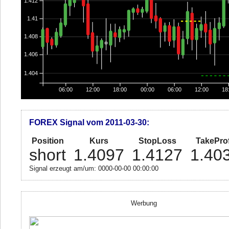
1.412
1.41
1.408
1.406
1.404
06:00
12:00
18:00
00:00
06:00
12:00
18
FOREX Signal vom 2011-03-30:
Position
Kurs
StopLoss
TakeProf
short
1.4097
1.4127
1.40
Signal erzeugt am/um: 0000-00-00 00:00:00
Werbung