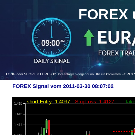
FOREX 
LONG oder SHORT in EURUSD? Börsentäglich gegen 9.oo Uhr ein konkretes FOREX Signa
FOREX Signal vom 2011-03-30 08:07:02
short Entry: 1.4097
StopLoss: 1.4127
Take
1.418
1.416
1.414