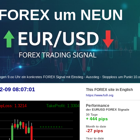
FOREX um NEUN
 9.oo Uhr ein konkretes FOREX Signal mit Einstieg - Ausstieg - Stopploss um Punkt 10.
-09 08:07:01
This FOREX site in English
https://www.fu9.org
Performance
opLoss: 1.3214
TakeProfit: 1.3304
der EURUSD FOREX Signale
30 Tage
+ 444 pips
Month to date
-27 pips
Year to date