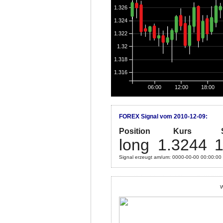
1.326
1.324
1.322
1.32
1.318
1.316
06:00
12:00
18:00
FOREX Signal vom 2010-12-09:
Position
Kurs
long
1.3244
1
Signal erzeugt am/um: 0000-00-00 00:00:00
W