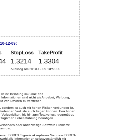
10-12-09:
s
StopLoss
TakeProfit
44
1.3214
1.3304
Ausstieg am 2010-12-09 10:58:00
keine Beratung im Sinne des
 Informationen sind nicht als Angebot, Werbung,
uf von Devisen zu verstehen.
, sondern ist auch mit hohen Risiken verbunden ist.
intretenden Verluste auch tragen können. Den hohen
rlustrisiken, bis hin zum Totalverlust, gegenüber.
ur täglichen Lebensführung benötigen.
l-Versandes oder anderweitige Software-Probleme
ken dar.
otenen FOREX Signale akzeptieren Sie, dass FOREX-
ohl alle Informationen selbstverständlich mit