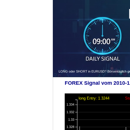
LONG oder SHORT in EURUSD? Börsentäglich gegen
FOREX Signal vom 2010-12
long Entry: 1.3244
St
1.334
1.332
1.33
1.328