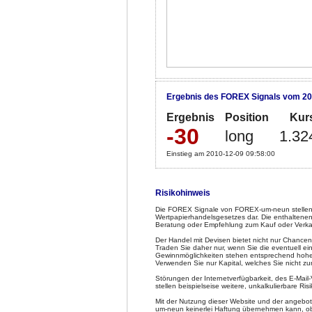
Ergebnis des FOREX Signals vom 20
Ergebnis
Position
Kur
-30
long
1.32
Einstieg am 2010-12-09 09:58:00
Risikohinweis
Die FOREX Signale von FOREX-um-neun stellen 
Wertpapierhandelsgesetzes dar. Die enthaltenen
Beratung oder Empfehlung zum Kauf oder Verka
Der Handel mit Devisen bietet nicht nur Chancen
Traden Sie daher nur, wenn Sie die eventuell e
Gewinnmöglichkeiten stehen entsprechend hohe Ve
Verwenden Sie nur Kapital, welches Sie nicht z
Störungen der Internetverfügbarkeit, des E-Mai
stellen beispielseise weitere, unkalkulierbare Risi
Mit der Nutzung dieser Website und der angeb
um-neun keinerlei Haftung übernehmen kann, obw