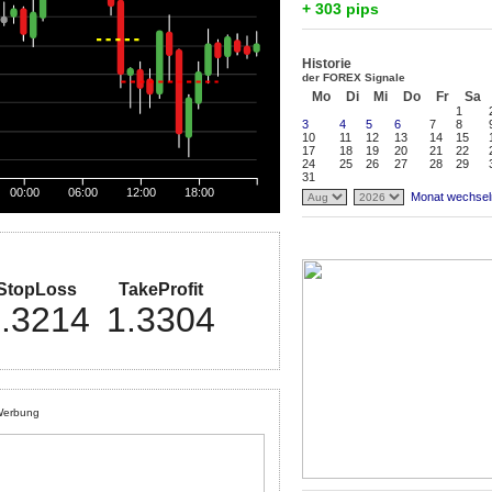
+ 303 pips
Historie
der FOREX Signale
Mo
Di
Mi
Do
Fr
Sa
1
3
4
5
6
7
8
10
11
12
13
14
15
17
18
19
20
21
22
24
25
26
27
28
29
31
00:00
06:00
12:00
18:00
Monat wechsel
StopLoss
TakeProfit
.3214
1.3304
erbung