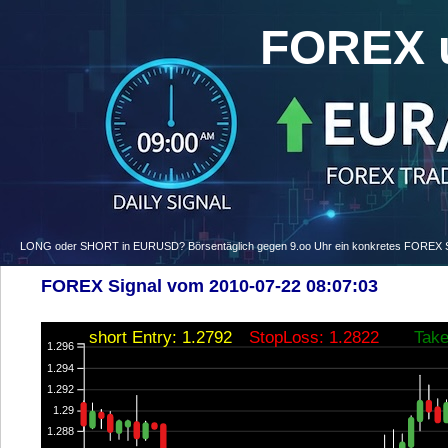
FOREX 
LONG oder SHORT in EURUSD? Börsentäglich gegen 9.oo Uhr ein konkretes FOREX Signa
FOREX Signal vom 2010-07-22 08:07:03
short Entry: 1.2792
StopLoss: 1.2822
Take
1.296
1.294
1.292
1.29
1.288