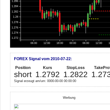
1.286
1.284
1.282
1.28
1.278
1.276
1.274
1.272
06:00
12:00
18:00
00:00
06:00
12:00
1
FOREX Signal vom 2010-07-22:
Position
Kurs
StopLoss
TakeProf
short
1.2792
1.2822
1.27
Signal erzeugt am/um: 0000-00-00 00:00:00
Werbung