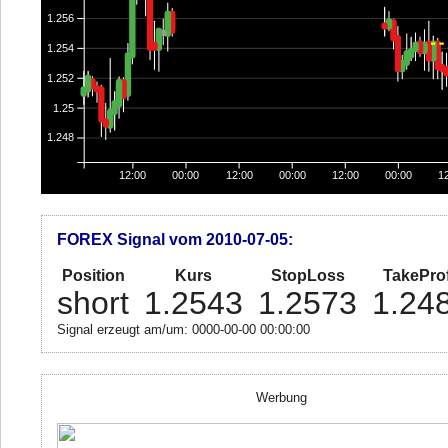
1.256
1.254
1.252
1.25
1.248
12:00
00:00
12:00
00:00
12:00
00:00
1
FOREX Signal vom 2010-07-05:
Position
Kurs
StopLoss
TakeProf
short
1.2543
1.2573
1.24
Signal erzeugt am/um: 0000-00-00 00:00:00
Werbung