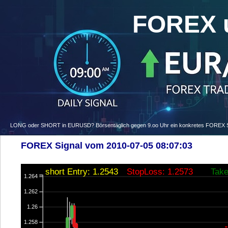
FOREX 
LONG oder SHORT in EURUSD? Börsentäglich gegen 9.oo Uhr ein konkretes FOREX Signa
FOREX Signal vom 2010-07-05 08:07:03
short Entry: 1.2543
StopLoss: 1.2573
Take
1.264
1.262
1.26
1.258