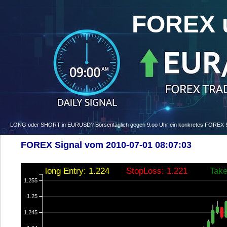
FOREX 
LONG oder SHORT in EURUSD? Börsentäglich gegen 9.oo Uhr ein konkretes FOREX Signa
FOREX Signal vom 2010-07-01 08:07:03
long Entry: 1.224
StopLoss: 1.221
Take
1.255
1.25
1.245