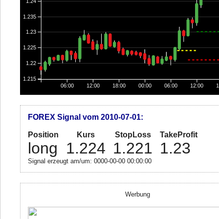
1.24
1.235
1.23
1.225
1.22
1.215
06:00
12:00
18:00
00:00
06:00
12:00
1
FOREX Signal vom 2010-07-01:
Position
Kurs
StopLoss
TakeProfit
long
1.224
1.221
1.23
Signal erzeugt am/um: 0000-00-00 00:00:00
Werbung