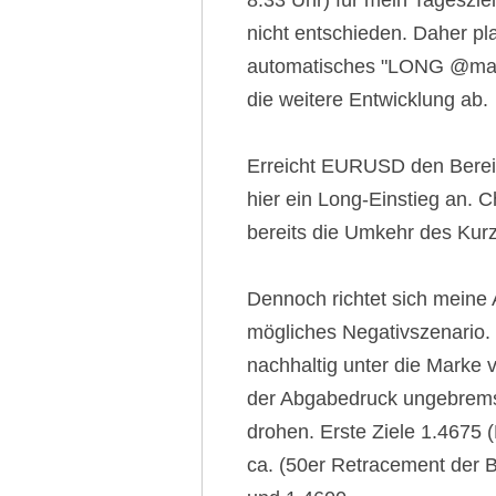
8.33 Uhr) für mein Tagesziel
nicht entschieden. Daher pla
automatisches "LONG @mar
die weitere Entwicklung ab.
Erreicht EURUSD den Bereic
hier ein Long-Einstieg an. 
bereits die Umkehr des Kurzf
Dennoch richtet sich meine
mögliches Negativszenario.
nachhaltig unter die Marke v
der Abgabedruck ungebremst 
drohen. Erste Ziele 1.4675 
ca. (50er Retracement der