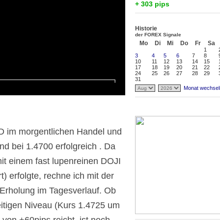
+ 303 pips
Historie
der FOREX Signale
Mo
Di
Mi
Do
Fr
Sa
1
3
4
5
6
7
8
10
11
12
13
14
15
17
18
19
20
21
22
24
25
26
27
28
29
31
Monat wechsel
D im morgentlichen Handel und
nd bei 1.4700 erfolgreich . Da
mit einem fast lupenreinen DOJI
 erfolgte, rechne ich mit der
 Erholung im Tagesverlauf. Ob
itigen Niveau (Kurs 1.4725 um