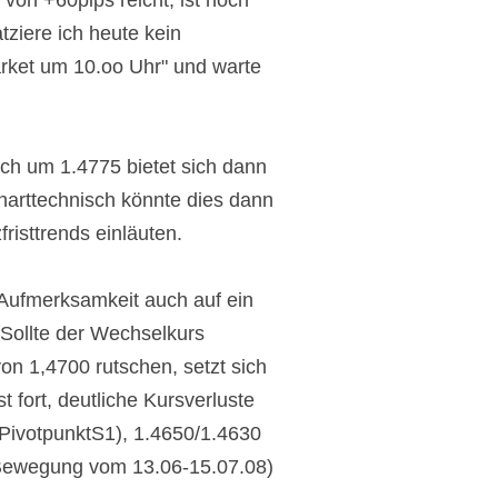
 von +60pips reicht, ist noch
tziere ich heute kein
ket um 10.oo Uhr" und warte
h um 1.4775 bietet sich dann
Charttechnisch könnte dies dann
risttrends einläuten.
 Aufmerksamkeit auch auf ein
 Sollte der Wechselkurs
on 1,4700 rutschen, setzt sich
fort, deutliche Kursverluste
(PivotpunktS1), 1.4650/1.4630
 Bewegung vom 13.06-15.07.08)