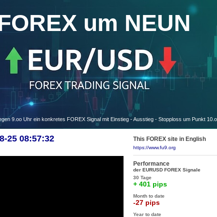
FOREX um NEUN
 9.oo Uhr ein konkretes FOREX Signal mit Einstieg - Ausstieg - Stopploss um Punkt 10.
-25 08:57:32
This FOREX site in English
https://www.fu9.org
Performance
der EURUSD FOREX Signale
30 Tage
+ 401 pips
Month to date
-27 pips
Year to date