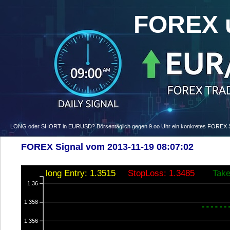
FOREX 
LONG oder SHORT in EURUSD? Börsentäglich gegen 9.oo Uhr ein konkretes FOREX Signa
FOREX Signal vom 2013-11-19 08:07:02
long Entry: 1.3515
StopLoss: 1.3485
Take
1.36
1.358
1.356