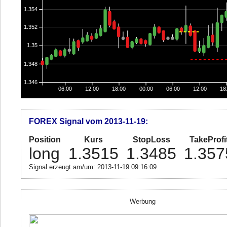
1.354
1.352
1.35
1.348
1.346
06:00
12:00
18:00
00:00
06:00
12:00
18
FOREX Signal vom 2013-11-19:
Position
Kurs
StopLoss
TakeProfi
long
1.3515
1.3485
1.357
Signal erzeugt am/um: 2013-11-19 09:16:09
Werbung