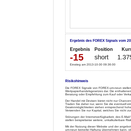
Ergebnis des FOREX Signals vom 20
Ergebnis
Position
Kur
-15
short
1.37
Einstieg am 2013-10-30 09:36:00
Risikohinweis
Die FOREX Signale von FOREX-um-neun stellen 
Wertpapierhandelsgesetzes dar. Die enthaltenen
Beratung oder Empfehlung zum Kauf oder Verka
Der Handel mit Devisen bietet nicht nur Chancen
Traden Sie daher nur, wenn Sie die eventuell e
Gewinnmöglichkeiten stehen entsprechend hohe Ve
Verwenden Sie nur Kapital, welches Sie nicht z
Störungen der Internetverfügbarkeit, des E-Mai
stellen beispielseise weitere, unkalkulierbare Risi
Mit der Nutzung dieser Website und der angeb
um-neun keinerlei Haftung übernehmen kann, obw