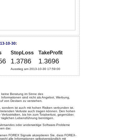
13-10-30:
s
StopLoss
TakeProfit
56
1.3786
1.3696
Ausstieg am 2013-10-30 17:59:00
keine Beratung im Sinne des
 Informationen sind nicht als Angebot, Werbung,
uf von Devisen zu verstehen.
, sondern ist auch mit hohen Risiken verbunden ist.
intretenden Verluste auch tragen können. Den hohen
rlustrisiken, bis hin zum Totalverlust, gegenüber.
ur täglichen Lebensführung benötigen.
l-Versandes oder anderweitige Software-Probleme
ken dar.
otenen FOREX Signale akzeptieren Sie, dass FOREX-
ohl alle Informationen selbstverständlich mit