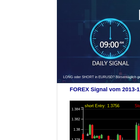
LONG oder SHORT in EURUSD? Börsentäglich gegen
FOREX Signal vom 2013-10
short Entry: 1.3756
St
1.384
1.382
1.38
1.378