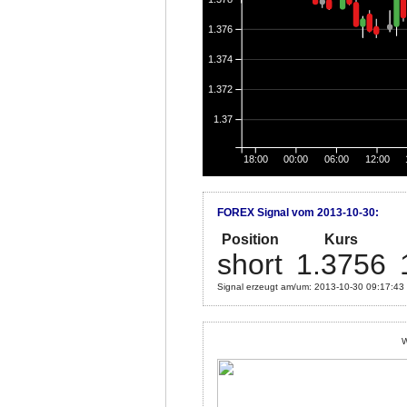
1.376
1.374
1.372
1.37
18:00
00:00
06:00
12:00
FOREX Signal vom 2013-10-30:
Position
Kurs
short
1.3756
Signal erzeugt am/um: 2013-10-30 09:17:43
W