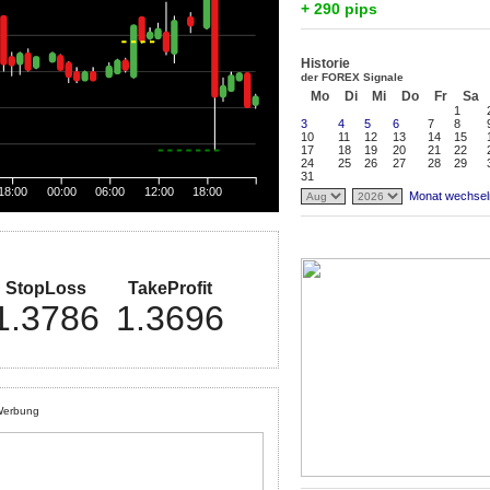
+ 290 pips
Historie
der FOREX Signale
Mo
Di
Mi
Do
Fr
Sa
1
3
4
5
6
7
8
10
11
12
13
14
15
17
18
19
20
21
22
24
25
26
27
28
29
31
18:00
00:00
06:00
12:00
18:00
Monat wechsel
StopLoss
TakeProfit
1.3786
1.3696
erbung