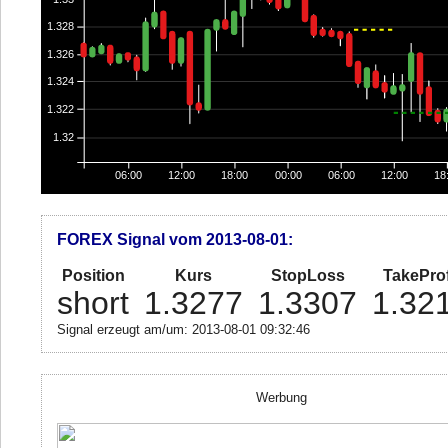
1.328
1.326
1.324
1.322
1.32
06:00
12:00
18:00
00:00
06:00
12:00
18
FOREX Signal vom 2013-08-01:
Position
Kurs
StopLoss
TakeProf
short
1.3277
1.3307
1.32
Signal erzeugt am/um: 2013-08-01 09:32:46
Werbung