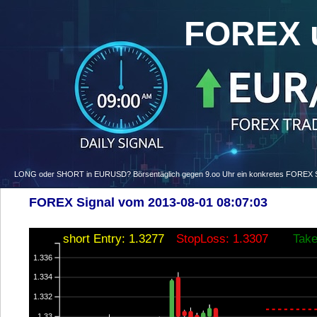
FOREX 
LONG oder SHORT in EURUSD? Börsentäglich gegen 9.oo Uhr ein konkretes FOREX Signa
FOREX Signal vom 2013-08-01 08:07:03
short Entry: 1.3277
StopLoss: 1.3307
Take
1.336
1.334
1.332
1.33