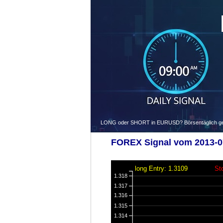
LONG oder SHORT in EURUSD? Börsentäglich gegen
FOREX Signal vom 2013-07
long Entry: 1.3109
St
1.318
1.317
1.316
1.315
1.314