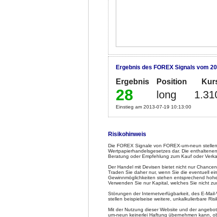
Ergebnis des FOREX Signals vom 20
Ergebnis
Position
Kur
28
long
1.31
Einstieg am 2013-07-19 10:13:00
Risikohinweis
Die FOREX Signale von FOREX-um-neun stellen 
Wertpapierhandelsgesetzes dar. Die enthaltenen
Beratung oder Empfehlung zum Kauf oder Verka
Der Handel mit Devisen bietet nicht nur Chancen
Traden Sie daher nur, wenn Sie die eventuell e
Gewinnmöglichkeiten stehen entsprechend hohe Ve
Verwenden Sie nur Kapital, welches Sie nicht z
Störungen der Internetverfügbarkeit, des E-Mai
stellen beispielseise weitere, unkalkulierbare Risi
Mit der Nutzung dieser Website und der angeb
um-neun keinerlei Haftung übernehmen kann, obw