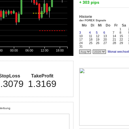
+ 303 pips
Historie
der FOREX Signale
Mo
Di
Mi
Do
Fr
Sa
1
3
4
5
6
7
8
10
11
12
13
14
15
17
18
19
20
21
22
24
25
26
27
28
29
31
00
00:00
06:00
12:00
18:00
Monat wechsel
StopLoss
TakeProfit
.3079
1.3169
erbung