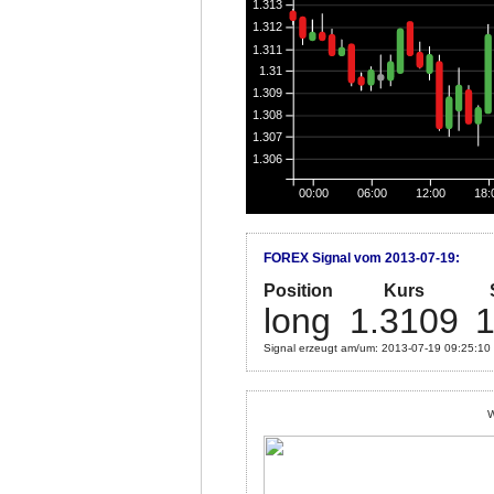
1.313
1.312
1.311
1.31
1.309
1.308
1.307
1.306
00:00
06:00
12:00
18:
FOREX Signal vom 2013-07-19:
Position
Kurs
long
1.3109
1
Signal erzeugt am/um: 2013-07-19 09:25:10
W