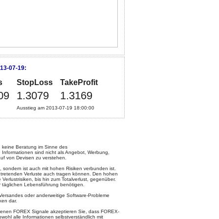
13-07-19:
s
StopLoss
TakeProfit
09
1.3079
1.3169
Ausstieg am 2013-07-19 18:00:00
keine Beratung im Sinne des
 Informationen sind nicht als Angebot, Werbung,
uf von Devisen zu verstehen.
, sondern ist auch mit hohen Risiken verbunden ist.
intretenden Verluste auch tragen können. Den hohen
rlustrisiken, bis hin zum Totalverlust, gegenüber.
ur täglichen Lebensführung benötigen.
l-Versandes oder anderweitige Software-Probleme
ken dar.
otenen FOREX Signale akzeptieren Sie, dass FOREX-
ohl alle Informationen selbstverständlich mit