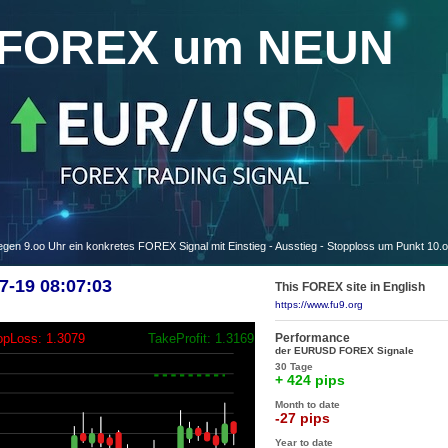
FOREX um NEUN
 9.oo Uhr ein konkretes FOREX Signal mit Einstieg - Ausstieg - Stopploss um Punkt 10.
-19 08:07:03
This FOREX site in English
https://www.fu9.org
Performance
opLoss: 1.3079
TakeProfit: 1.3169
der EURUSD FOREX Signale
30 Tage
+ 424 pips
Month to date
-27 pips
Year to date