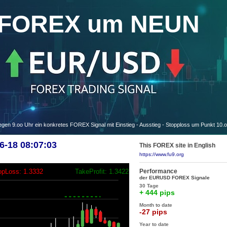
FOREX um NEUN
 9.oo Uhr ein konkretes FOREX Signal mit Einstieg - Ausstieg - Stopploss um Punkt 10.
-18 08:07:03
This FOREX site in English
https://www.fu9.org
Performance
opLoss: 1.3332
TakeProfit: 1.3422
der EURUSD FOREX Signale
30 Tage
+ 444 pips
Month to date
-27 pips
Year to date