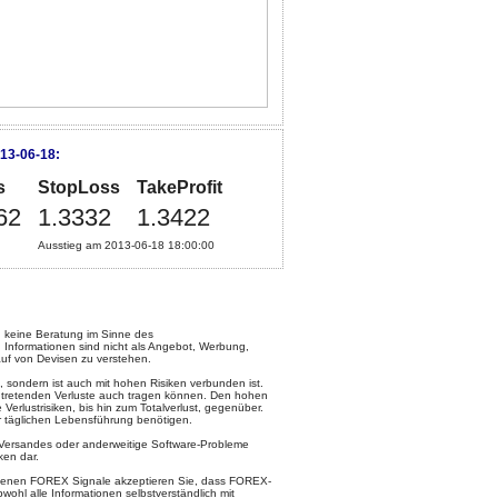
13-06-18:
s
StopLoss
TakeProfit
62
1.3332
1.3422
Ausstieg am 2013-06-18 18:00:00
keine Beratung im Sinne des
 Informationen sind nicht als Angebot, Werbung,
uf von Devisen zu verstehen.
, sondern ist auch mit hohen Risiken verbunden ist.
intretenden Verluste auch tragen können. Den hohen
rlustrisiken, bis hin zum Totalverlust, gegenüber.
ur täglichen Lebensführung benötigen.
l-Versandes oder anderweitige Software-Probleme
ken dar.
otenen FOREX Signale akzeptieren Sie, dass FOREX-
ohl alle Informationen selbstverständlich mit