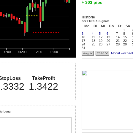
+ 303 pips
Historie
der FOREX Signale
Mo
Di
Mi
Do
Fr
Sa
1
3
4
5
6
7
8
10
11
12
13
14
15
17
18
19
20
21
22
24
25
26
27
28
29
31
00:00
06:00
12:00
18:00
Monat wechsel
StopLoss
TakeProfit
.3332
1.3422
erbung