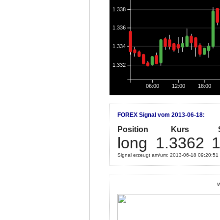
1.338
1.336
1.334
1.332
06:00
12:00
18:00
FOREX Signal vom 2013-06-18:
Position
Kurs
long
1.3362
1
Signal erzeugt am/um: 2013-06-18 09:20:51
W