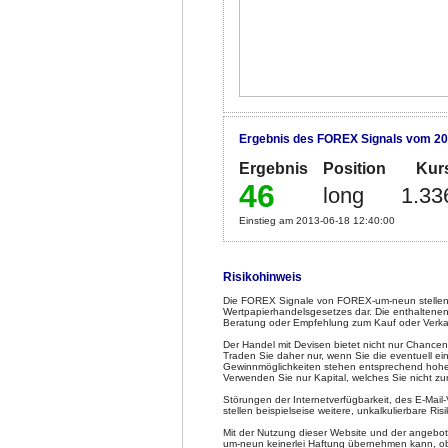
Ergebnis des FOREX Signals vom 20
Ergebnis
Position
Kur
46
long
1.33
Einstieg am 2013-06-18 12:40:00
Risikohinweis
Die FOREX Signale von FOREX-um-neun stellen 
Wertpapierhandelsgesetzes dar. Die enthaltenen
Beratung oder Empfehlung zum Kauf oder Verka
Der Handel mit Devisen bietet nicht nur Chancen
Traden Sie daher nur, wenn Sie die eventuell e
Gewinnmöglichkeiten stehen entsprechend hohe Ve
Verwenden Sie nur Kapital, welches Sie nicht z
Störungen der Internetverfügbarkeit, des E-Mai
stellen beispielseise weitere, unkalkulierbare Risi
Mit der Nutzung dieser Website und der angeb
um-neun keinerlei Haftung übernehmen kann, obw