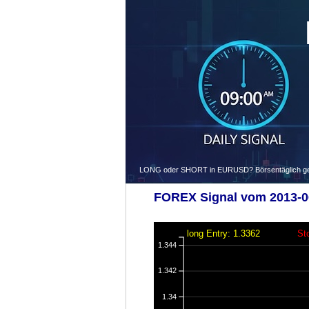
LONG oder SHORT in EURUSD? Börsentäglich gegen
FOREX Signal vom 2013-06
long Entry: 1.3362
St
1.344
1.342
1.34